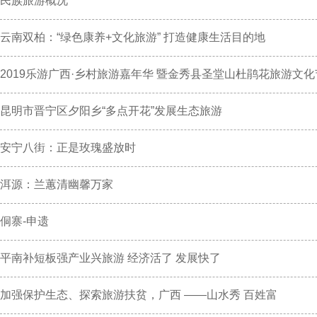
民族旅游概况
云南双柏：“绿色康养+文化旅游” 打造健康生活目的地
2019乐游广西·乡村旅游嘉年华 暨金秀县圣堂山杜鹃花旅游文
昆明市晋宁区夕阳乡“多点开花”发展生态旅游
安宁八街：正是玫瑰盛放时
洱源：兰蕙清幽馨万家
侗寨-申遗
平南补短板强产业兴旅游 经济活了 发展快了
加强保护生态、探索旅游扶贫，广西 ——山水秀 百姓富