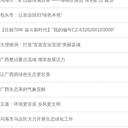
乌海市：矿山披绿满目春 ——海南区推进“绿色矿山”建设
包头市：让农业回归“绿色本色”
【壮丽70年 奋斗新时代】“我的编号CZ-6326260103009”
大理南涧：打造“宜居宜业宜游”美丽县城
广西整治重点流域 增添发展活力
让广西因绿色生态更壮美
广西生态美的气象贡献
玉溪：环境更宜居 乡风更文明
乌海市乌达区大力开展生态绿化工作