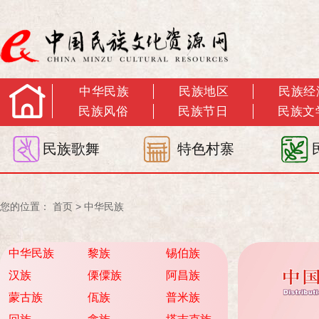
中华民族
民族地区
民族经
民族风俗
民族节日
民族文
民族歌舞
特色村寨
您的位置：
首页
>
中华民族
中华民族
黎族
锡伯族
汉族
傈僳族
阿昌族
蒙古族
佤族
普米族