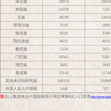
保安族
20074
10016
裕固族
14378
7325
京族
28199
14416
塔塔尔族
3556
1899
独龙族
6930
3349
鄂伦春族
8659
4033
赫哲族
5354
2651
门巴族
10561
5261
珞巴族
3682
1803
基诺族
23143
11744
其他未识别的民族
640101
33490
外国人加入中国籍
1448
557
注:
以上数据来自中国国家统计局官网第6次人口普查
http://www.stat